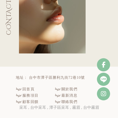
CONTACT
台中市潭子區勝利九街72巷10號
回首頁
關於我們
服務項目
最新消息
顧客回饋
聯絡我們
采耳
台中采耳
潭子區采耳
霧眉
台中霧眉