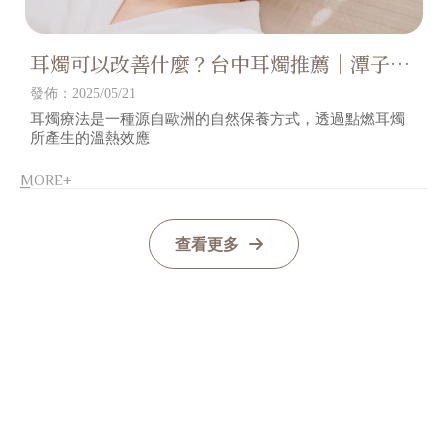
耳燭可以改善什麼？台中耳燭推薦｜潭子區
耳燭推薦
發佈：2025/05/21
耳燭療法是一種源自歐洲的自然保養方式，透過點燃耳燭
所產生的溫熱效應
查看更多
采耳
ABOUT
台中采耳
潭子區采耳
霧眉
台中霧眉